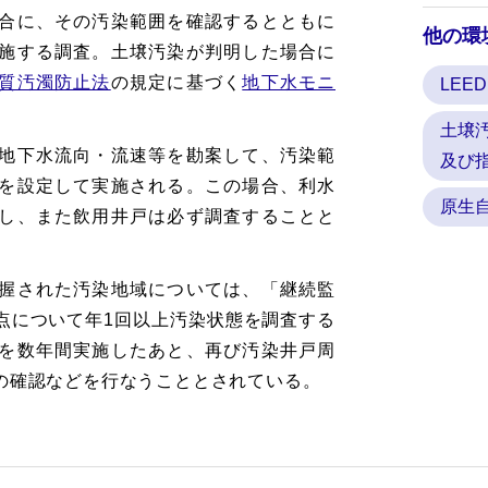
合に、その汚染範囲を確認するとともに
他の環
施する調査。土壌汚染が判明した場合に
質汚濁防止法
の規定に基づく
地下水モニ
LEED
土壌
地下水流向・流速等を勘案して、汚染範
及び
を設定して実施される。この場合、利水
原生
し、また飲用井戸は必ず調査することと
握された汚染地域については、「継続監
点について年1回以上汚染状態を調査する
を数年間実施したあと、再び汚染井戸周
の確認などを行なうこととされている。