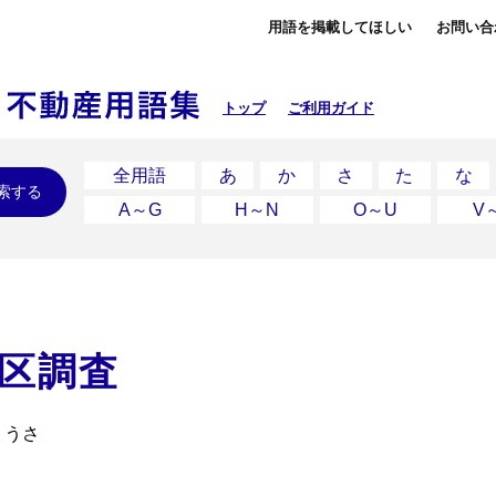
用語を掲載してほしい
お問い合
トップ
ご利用ガイド
全用語
あ
か
さ
た
な
索する
A～G
H～N
O～U
V
区調査
ょうさ