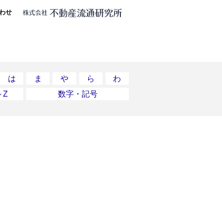
わせ
は
ま
や
ら
わ
～Z
数字・記号