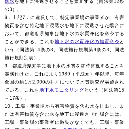
透水
を地下に浸透させることを禁止する（同法第12条
の3）。
8．上記7．に違反して、特定事業場の事業者が、有害
物質を含む特定地下浸透水を地下に浸透させた場合に
おいて、都道府県知事は地下水の水質浄化を命令する
ことができる。これを
地下水の水質浄化の措置命令
と
いう（同法第14条の3、同法施行規則第9条の3、同法
施行規則別表）。
9．都道府県知事に地下水の水質を常時監視することを
義務付けた。これにより1989（平成元）年以降、毎年
全国の約1万2,000の井戸について水質調査が実施され
ている。これを
地下水モニタリング
という（同法第15
～17条）。
10．工場・事業場から有害物質を含む水を排出し、ま
たは有害物質を含む水を地下に浸透させた場合には、
工場・事業場の事業者に過失がなくても、工場・事業