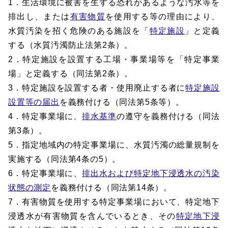
1．生活環境に被害を生ずる恐れがあるような汚水等を
排出し、または
有害物質
を使用する等の理由により、
水質汚染を招く危険のある施設を「
特定施設
」と定義
する（水質汚濁防止法第2条）。
2．特定施設を設置する工場・事業場等を「特定事業
場」と定義する（同法第2条）。
3．特定施設を設置する者・使用廃止する者に
特定施設
設置等の届出
を義務付ける（同法第5条等）。
4．特定事業場に、
排水基準
の遵守を義務付ける（同法
第3条）。
5．指定地域内の特定事業場に、水質汚濁の総量規制を
実施する（同法第4条の5）。
6．特定事業場に、
排出水および特定地下浸透水の汚染
状態の測定
を義務付ける（同法第14条）。
7．有害物質を使用する特定事業場において、特定地下
浸透水が有害物質を含んでいるとき、その
特定地下浸