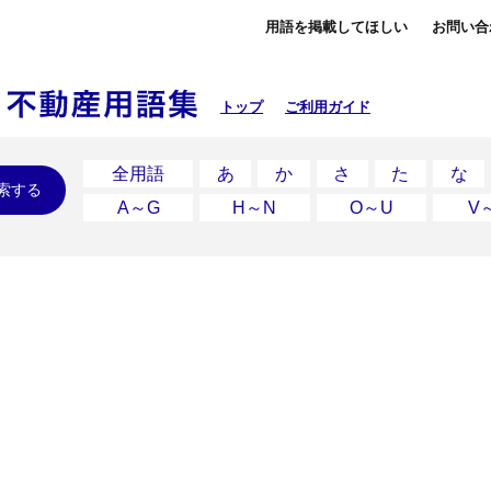
用語を掲載してほしい
お問い合
トップ
ご利用ガイド
全用語
あ
か
さ
た
な
索する
A～G
H～N
O～U
V