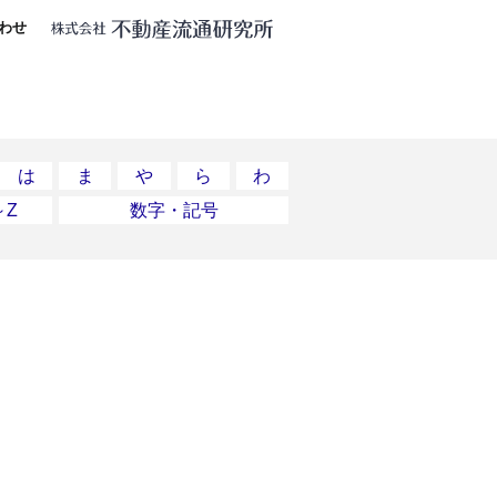
わせ
は
ま
や
ら
わ
～Z
数字・記号