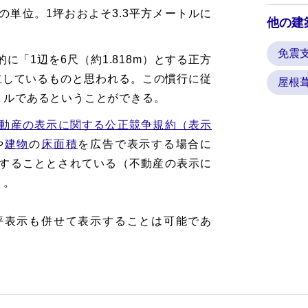
単位。1坪おおよそ3.3平方メートルに
他の建
免震
に「1辺を6尺（約1.818m）とする正方
立しているものと思われる。この慣行に従
屋根
ートルであるということができる。
動産の表示に関する公正競争規約（表示
や
建物
の
床面積
を広告で表示する場合に
することとされている（不動産の表示に
）。
坪表示も併せて表示することは可能であ