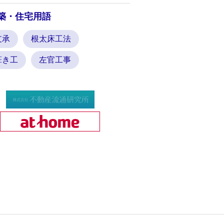
築・住宅用語
支承
根太床工法
葺き工
左官工事