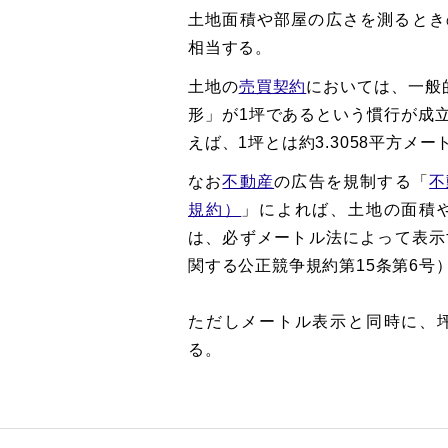
土地面積や部屋の広さを測るときの
相当する。
土地の
売買契約
においては、一般的
形」が1坪であるという慣行が成
えば、1坪とは約3.3058平方メ
なお
不動産
の広告を規制する「
不
規約）
」によれば、土地の面積
は、必ずメートル法によって表示
関する公正競争規約第15条第6号
ただしメートル表示と同時に、
る。