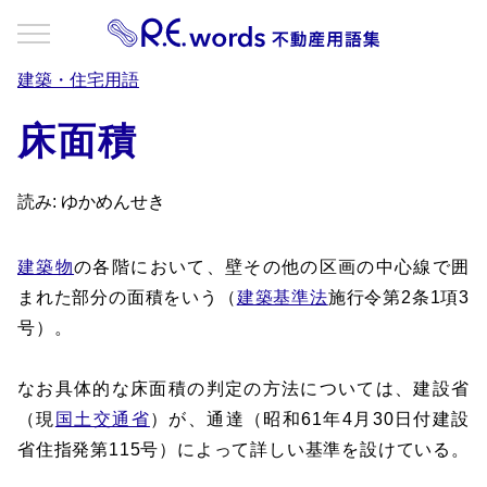
建築・住宅用語
床面積
読み: ゆかめんせき
建築物
の各階において、壁その他の区画の中心線で囲
まれた部分の面積をいう（
建築基準法
施行令第2条1項3
号）。
なお具体的な床面積の判定の方法については、建設省
（現
国土交通省
）が、通達（昭和61年4月30日付建設
省住指発第115号）によって詳しい基準を設けている。