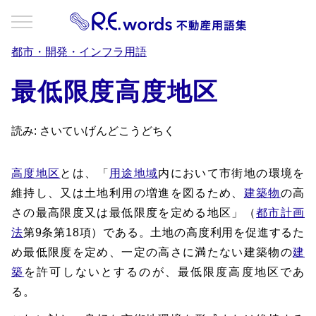
都市・開発・インフラ用語
最低限度高度地区
読み: さいていげんどこうどちく
高度地区
とは、「
用途地域
内において市街地の環境を
維持し、又は土地利用の増進を図るため、
建築物
の高
さの最高限度又は最低限度を定める地区」（
都市計画
法
第9条第18項）である。土地の高度利用を促進するた
め最低限度を定め、一定の高さに満たない建築物の
建
築
を許可しないとするのが、最低限度高度地区であ
る。