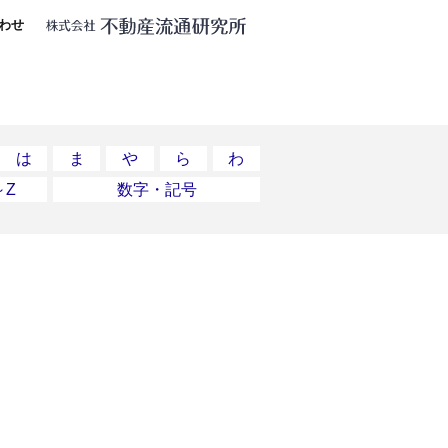
わせ
は
ま
や
ら
わ
～Z
数字・記号