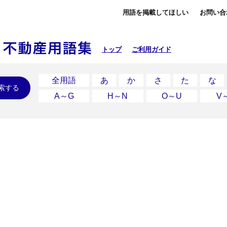
用語を掲載してほしい
お問い合
トップ
ご利用ガイド
全用語
あ
か
さ
た
な
索する
A～G
H～N
O～U
V