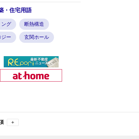
築・住宅用語
リング
断熱構造
ロジー
玄関ホール
項
＋