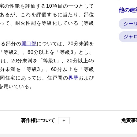
宅の性能を評価する10項目の一つとして
他の建
あるが、これを評価するに当たり、部位
って、耐火性能を等級化している（等級
シー
。
ジャ
ある部分の
開口部
については、20分未満を
を「等級2」、60分以上を「等級3」とし、
は、20分未満を「等級1」、20分以上45
0分未満を「等級3」、60分以上を「等級
共同住宅にあっては、住戸間の
界壁
および
を用いている。
著作権について
＋
免責事