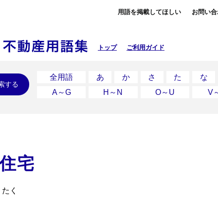
用語を掲載してほしい
お問い合
トップ
ご利用ガイド
全用語
あ
か
さ
た
な
索する
A～G
H～N
O～U
V
住宅
うたく