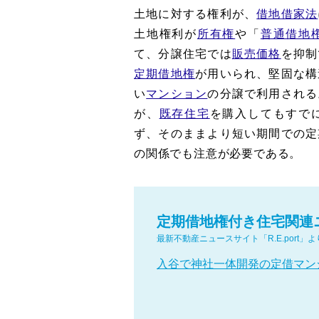
土地に対する権利が、
借地借家法
土地権利が
所有権
や「
普通借地
て、分譲住宅では
販売価格
を抑制
定期借地権
が用いられ、堅固な構
い
マンション
の分譲で利用される
が、
既存住宅
を購入してもすで
ず、そのままより短い期間での定
の関係でも注意が必要である。
定期借地権付き住宅関連
最新不動産ニュースサイト「R.E.port」よ
入谷で神社一体開発の定借マン