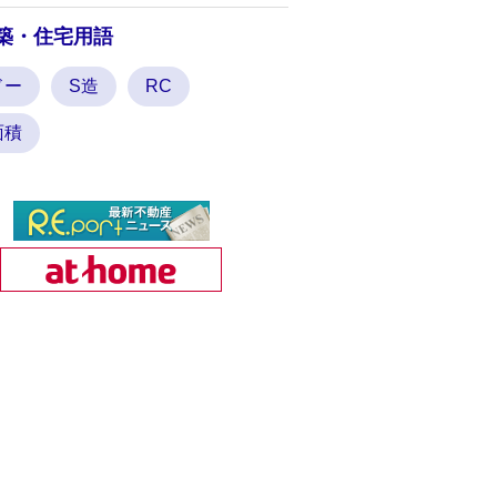
築・住宅用語
ドー
S造
RC
面積