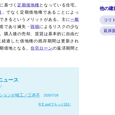
に基づく
定期借地権
となっている住宅。
他の建
権
」でなく定期借地権であることによっ
できるというメリットがある。主に
一般
コリ
造であり滅失・
毀損
によるリスクの少な
延床
。購入後の売却、賃貸は基本的に自由だ
に経過した借地権の残存期間は更新され
期借地となる。
住宅ローン
の返済期間と
ニュース
り
ションが竣工／三井不
2026/7/29
R.E.portでもっと読む