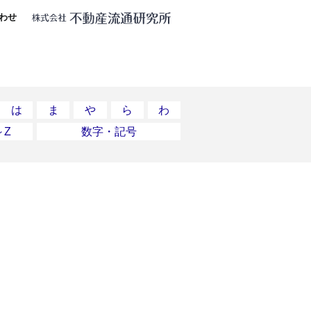
わせ
は
ま
や
ら
わ
～Z
数字・記号