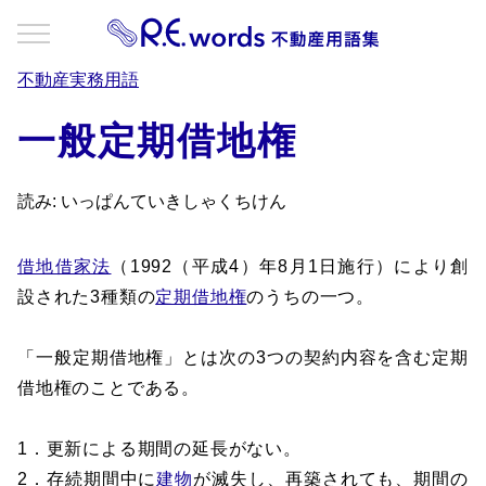
不動産実務用語
一般定期借地権
読み: いっぱんていきしゃくちけん
借地借家法
（1992（平成4）年8月1日施行）により創
設された3種類の
定期借地権
のうちの一つ。
「一般定期借地権」とは次の3つの契約内容を含む定期
借地権のことである。
1．更新による期間の延長がない。
2．存続期間中に
建物
が滅失し、再築されても、期間の