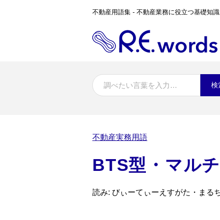
不動産用語集 - 不動産業務に役立つ基礎知識
検
不動産実務用語
BTS型・マル
読み: びぃーてぃーえすがた・ま