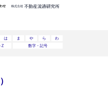
わせ
は
ま
や
ら
わ
～Z
数字・記号
〜）