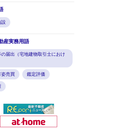
語
施設
動産実務用語
等の届出（宅地建物取引士におけ
有姿売買
鑑定評価
権