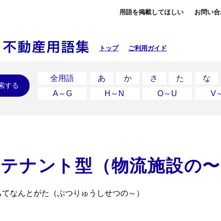
用語を掲載してほしい
お問い合
トップ
ご利用ガイド
全用語
あ
か
さ
た
な
索する
A～G
H～N
O～U
V
チテナント型（物流施設の
るちてなんとがた（ぶつりゅうしせつの～）