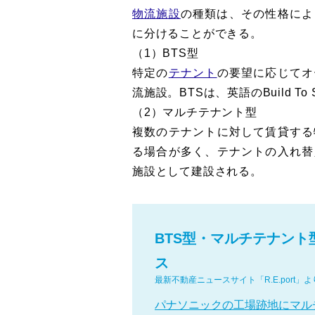
物流施設
の種類は、その性格によ
に分けることができる。
（1）BTS型
特定の
テナント
の要望に応じてオ
流施設。BTSは、英語のBuild To
（2）マルチテナント型
複数のテナントに対して賃貸する
る場合が多く、テナントの入れ替
施設として建設される。
BTS型・マルチテナン
ス
最新不動産ニュースサイト「R.E.port」よ
パナソニックの工場跡地にマル