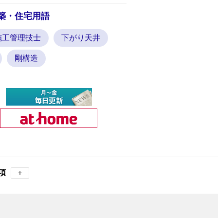
築・住宅用語
施工管理技士
下がり天井
剛構造
項
＋