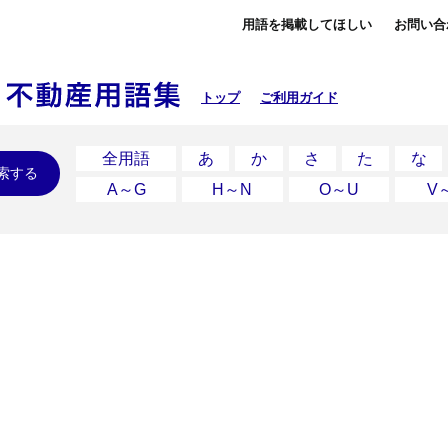
用語を掲載してほしい
お問い合
トップ
ご利用ガイド
全用語
あ
か
さ
た
な
索する
A～G
H～N
O～U
V