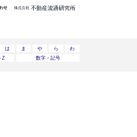
わせ
は
ま
や
ら
わ
～Z
数字・記号