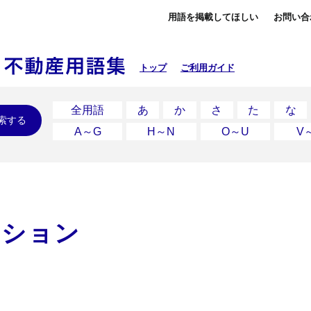
用語を掲載してほしい
お問い合
トップ
ご利用ガイド
全用語
あ
か
さ
た
な
索する
A～G
H～N
O～U
V
クション