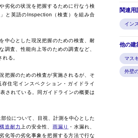
や劣化の状況を把握するために行なう検
関連用
英語のInspection（検査）を組み合
イン
を中心とした現況把握のための検査、耐
他の建
な調査、性能向上等のための調査など、
される。
マス
外壁
況把握のための検査が実施されるが、そ
既存住宅インスペクション・ガイドライ
公表されている。同ガイドラインの概要は
象部位について、目視、計測を中心とした
構造耐力
上の安全性、
雨漏り
・水漏れ、
劣化等の劣化事象を把握する方法で行な