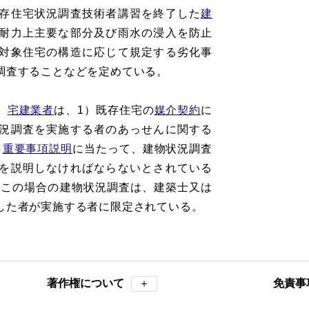
存住宅状況調査技術者講習を終了した
建
耐力上主要な部分及び雨水の浸入を防止
対象住宅の構造に応じて規定する劣化事
調査することなどを定めている。
、
宅建業者
は、1）既存住宅の
媒介契約
に
況調査を実施する者のあっせんに関する
）
重要事項説明
に当たって、建物状況調査
を説明しなければならないとされている
、この場合の建物状況調査は、建築士又は
した者が実施する者に限定されている。
著作権について
＋
免責事