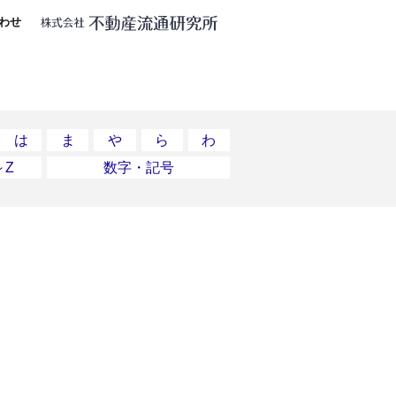
わせ
は
ま
や
ら
わ
～Z
数字・記号