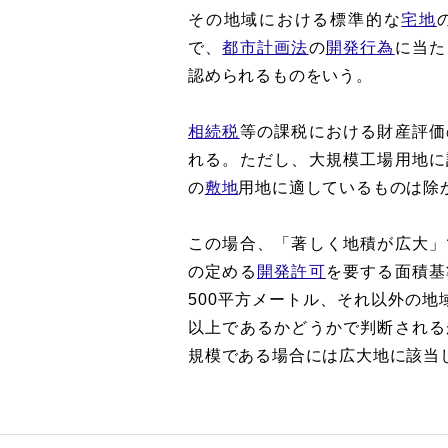
その地域における標準的な
宅地
で、
都市計画法
の
開発行為
に当た
認められるものをいう。
相続税
等の課税における財産評価
れる。ただし、大規模工場用地に
の
敷地
用地に適しているものは除
この場合、「著しく地積が広大」
の定める
開発許可
を要する面積基
500平方メートル、それ以外の地
以上であるかどうかで判断される
規模である場合には広大地に該当