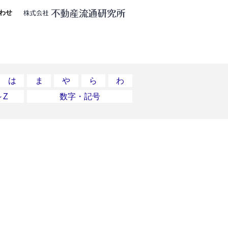
わせ
は
ま
や
ら
わ
～Z
数字・記号