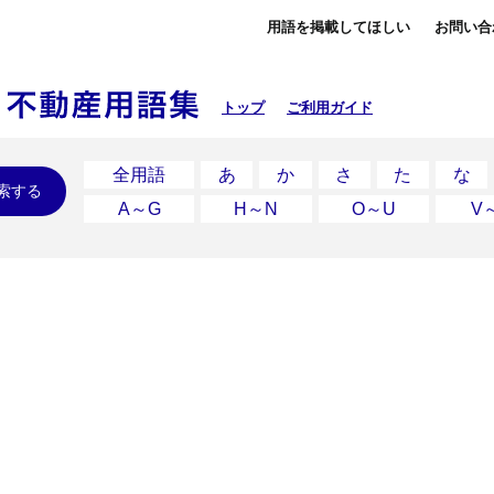
用語を掲載してほしい
お問い合
トップ
ご利用ガイド
全用語
あ
か
さ
た
な
索する
A～G
H～N
O～U
V