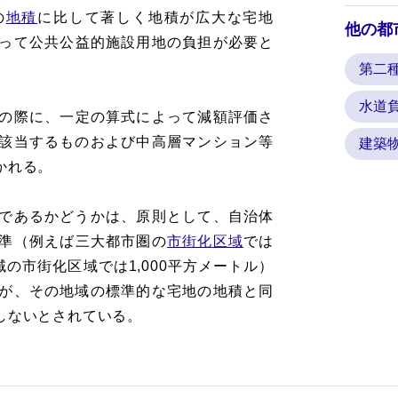
の
地積
に比して著しく地積が広大な宅地
他の都
って公共公益的施設用地の負担が必要と
第二
水道
の際に、一定の算式によって減額評価さ
該当するものおよび中高層マンション等
建築
かれる。
であるかどうかは、原則として、自治体
準（例えば三大都市圏の
市街化区域
では
域の市街化区域では1,000平方メートル）
が、その地域の標準的な宅地の地積と同
しないとされている。