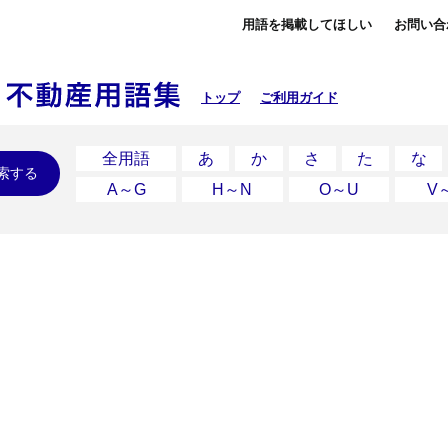
用語を掲載してほしい
お問い合
トップ
ご利用ガイド
全用語
あ
か
さ
た
な
索する
A～G
H～N
O～U
V
ド