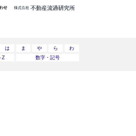
わせ
は
ま
や
ら
わ
～Z
数字・記号