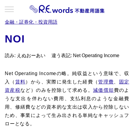
金融・証券化・投資用語
NOI
読み: えぬおーあい
違う表記: Net Operating Income
Net Operating Incomeの略。純収益という意味で、収
入（
賃料
）から、実際に発生した経費（
管理費
、
固定
資産税
など）のみを控除して求める。
減価償却
費のよ
うな支出を伴わない費用、支払利息のような金融費
用、修繕費などの資本的な支出は収入から控除しない
ため、事業によって生み出される単純なキャッシュフ
ローとなる。