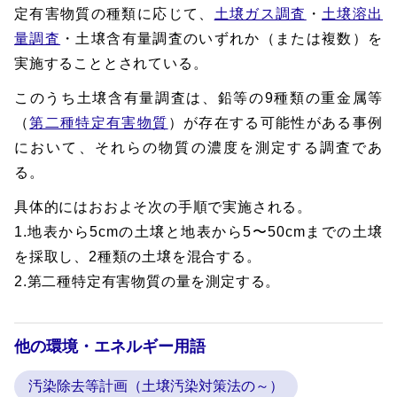
定有害物質の種類に応じて、
土壌ガス調査
・
土壌溶出
量調査
・土壌含有量調査のいずれか（または複数）を
実施することとされている。
このうち土壌含有量調査は、鉛等の9種類の重金属等
（
第二種特定有害物質
）が存在する可能性がある事例
において、それらの物質の濃度を測定する調査であ
る。
具体的にはおおよそ次の手順で実施される。
1.地表から5cmの土壌と地表から5〜50cmまでの土壌
を採取し、2種類の土壌を混合する。
2.第二種特定有害物質の量を測定する。
他の環境・エネルギー用語
汚染除去等計画（土壌汚染対策法の～）