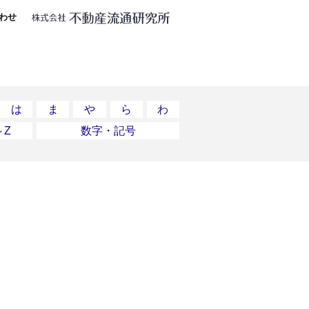
わせ
は
ま
や
ら
わ
～Z
数字・記号