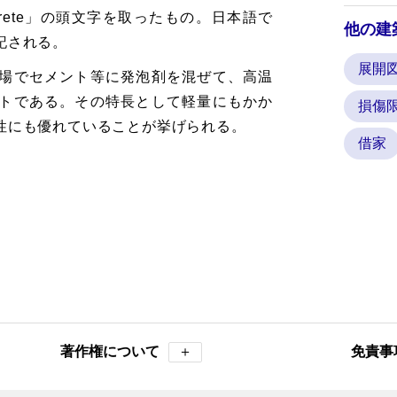
ht Concrete」の頭文字を取ったもの。日本語で
他の建
記される。
展開
場でセメント等に発泡剤を混ぜて、高温
トである。その特長として軽量にもかか
損傷
性にも優れていることが挙げられる。
借家
著作権について
＋
免責事