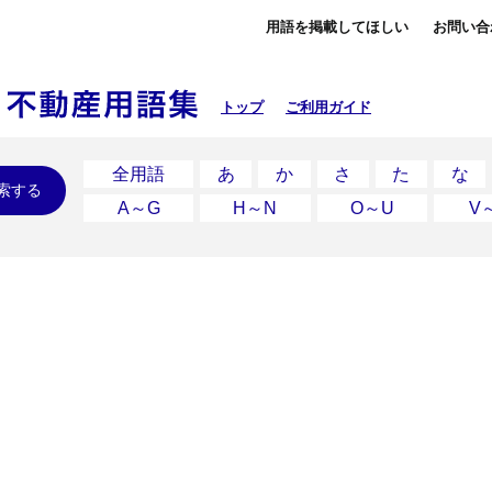
用語を掲載してほしい
お問い合
トップ
ご利用ガイド
全用語
あ
か
さ
た
な
索する
A～G
H～N
O～U
V