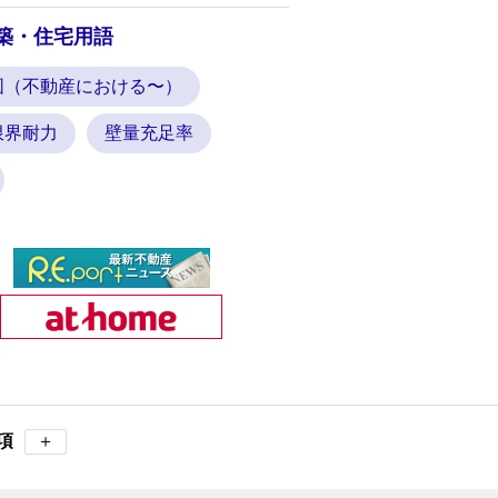
築・住宅用語
図（不動産における〜）
限界耐力
壁量充足率
項
＋