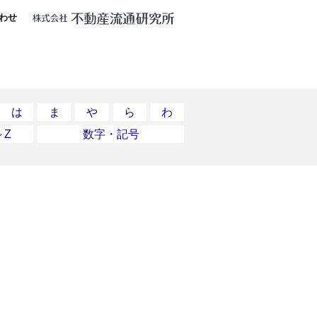
わせ
は
ま
や
ら
わ
～Z
数字・記号