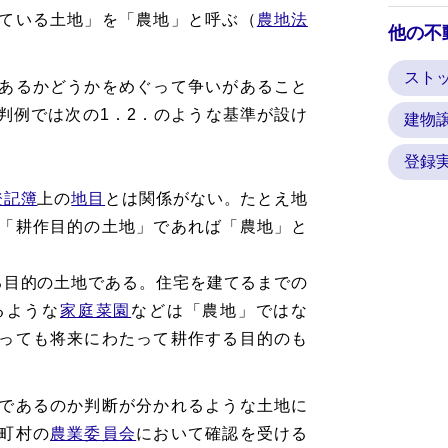
ている土地」を「農地」と呼ぶ（
農地法
他の不
スト
あるかどうかをめぐって争いがあること
判例では次の1．2．のような基準が設け
建物
登録
登記簿
上の
地目
とは関係がない。たとえ地
「耕作目的の土地」であれば「農地」と
る目的の土地である。住宅を建てるまでの
るような
家庭菜園
などは「農地」ではな
っても将来にわたって耕作する目的のも
であるのか判断が分かれるような土地に
町村の
農業委員会
において確認を受ける