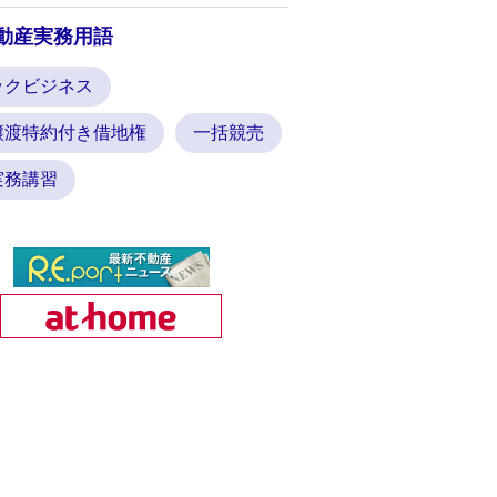
動産実務用語
ックビジネス
譲渡特約付き借地権
一括競売
実務講習