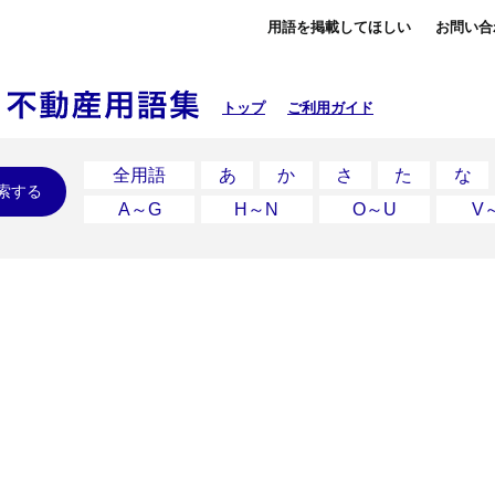
用語を掲載してほしい
お問い合
トップ
ご利用ガイド
全用語
あ
か
さ
た
な
索する
A～G
H～N
O～U
V