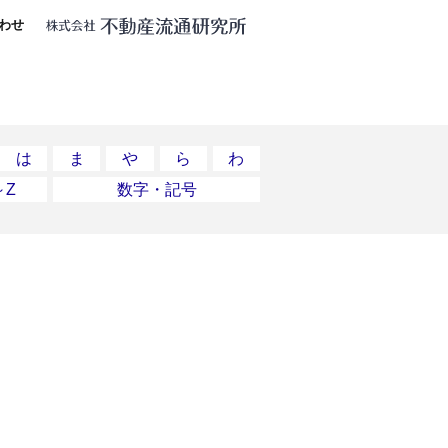
わせ
は
ま
や
ら
わ
～Z
数字・記号