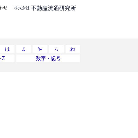
わせ
は
ま
や
ら
わ
～Z
数字・記号