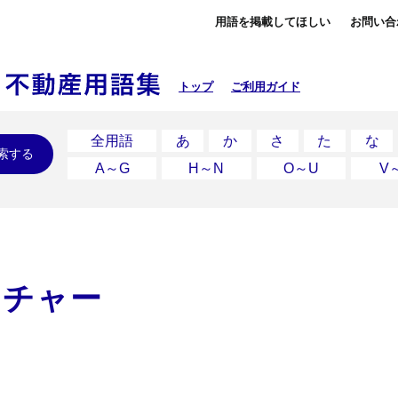
用語を掲載してほしい
お問い合
トップ
ご利用ガイド
全用語
あ
か
さ
た
な
索する
A～G
H～N
O～U
V
ニチャー