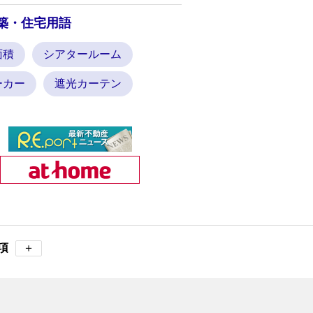
築・住宅用語
面積
シアタールーム
ーカー
遮光カーテン
項
＋