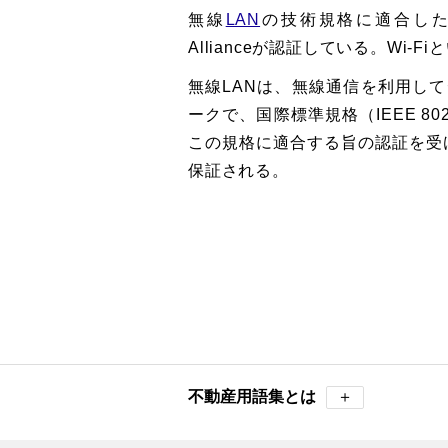
無線
LAN
の技術規格に適合した
Allianceが認証している。Wi-
無線LANは、無線通信を利用し
ークで、国際標準規格（IEEE 80
この規格に適合する旨の認証を受け
保証される。
不動産用語集とは
＋