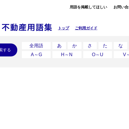
用語を掲載してほしい
お問い合
トップ
ご利用ガイド
全用語
あ
か
さ
た
な
索する
A～G
H～N
O～U
V