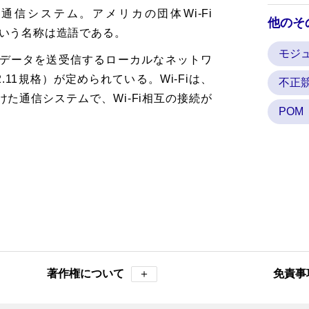
通信システム。アメリカの団体Wi-Fi
他のそ
Fiという名称は造語である。
モジ
てデータを送受信するローカルなネットワ
2.11規格）が定められている。Wi-Fiは、
不正
た通信システムで、Wi-Fi相互の接続が
PO
著作権について
＋
免責事