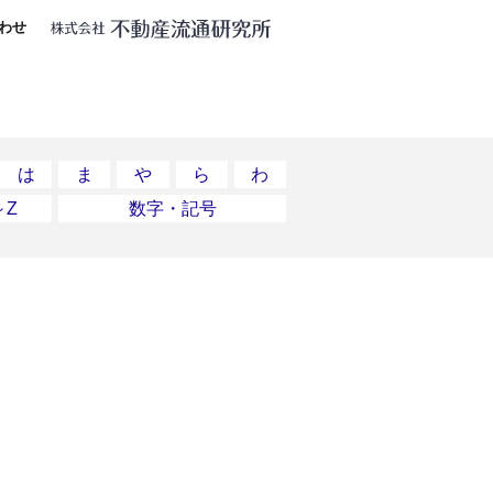
わせ
は
ま
や
ら
わ
～Z
数字・記号