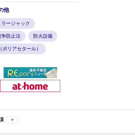
の他
ュラージャック
競争防止法
防火設備
M（ポリアセタール）
項
＋