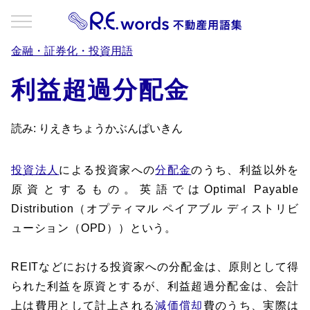
金融・証券化・投資用語
利益超過分配金
読み: りえきちょうかぶんぱいきん
投資法人
による投資家への
分配金
のうち、利益以外を
原資とするもの。英語ではOptimal Payable
Distribution（オプティマル ペイアブル ディストリビ
ューション（OPD））という。
REITなどにおける投資家への分配金は、原則として得
られた利益を原資とするが、利益超過分配金は、会計
上は費用として計上される
減価償却
費のうち、実際は