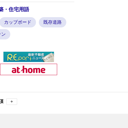
築・住宅用語
カップボード
既存道路
テン
項
＋