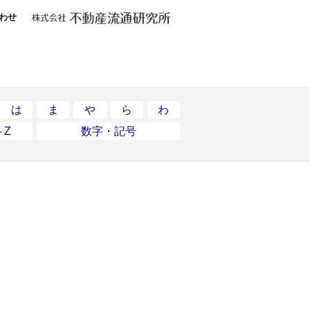
わせ
は
ま
や
ら
わ
～Z
数字・記号