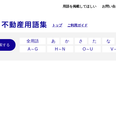
用語を掲載してほしい
お問い合
トップ
ご利用ガイド
全用語
あ
か
さ
た
な
索する
A～G
H～N
O～U
V