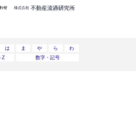
わせ
は
ま
や
ら
わ
～Z
数字・記号