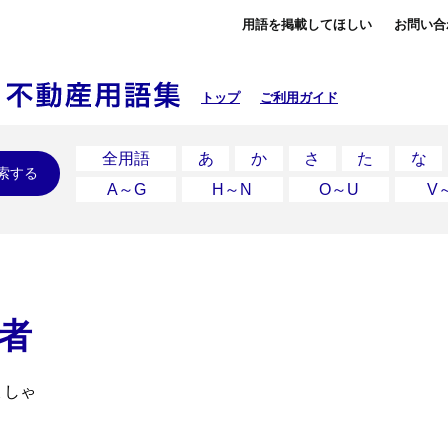
用語を掲載してほしい
お問い合
トップ
ご利用ガイド
全用語
あ
か
さ
た
な
索する
A～G
H～N
O～U
V
者
ょしゃ