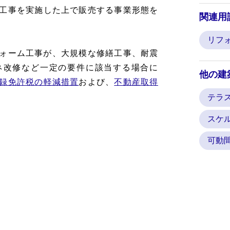
工事を実施した上で販売する事業形態を
関連用
リフ
ォーム工事が、大規模な修繕工事、耐震
ネ改修など一定の要件に該当する場合に
他の建
録免許税の軽減措置
および、
不動産取得
テラ
スケ
可動