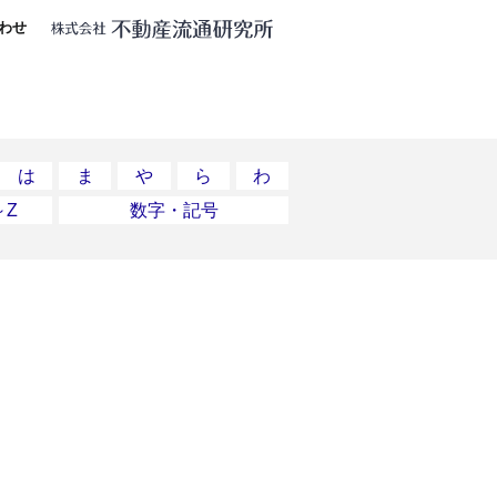
わせ
は
ま
や
ら
わ
～Z
数字・記号