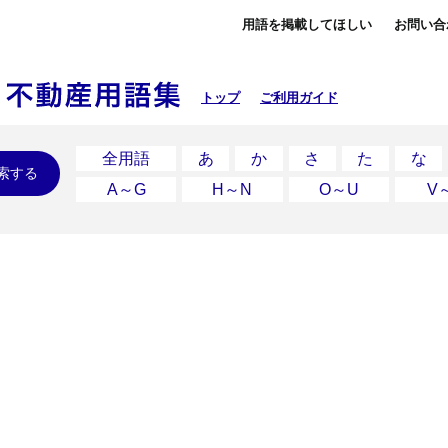
用語を掲載してほしい
お問い合
トップ
ご利用ガイド
全用語
あ
か
さ
た
な
索する
A～G
H～N
O～U
V