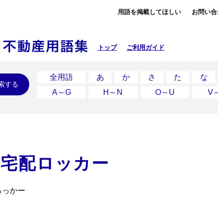
用語を掲載してほしい
お問い合
トップ
ご利用ガイド
全用語
あ
か
さ
た
な
索する
A～G
H～N
O～U
V
・宅配ロッカー
ろっかー