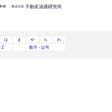
わせ
は
ま
や
ら
わ
～Z
数字・記号