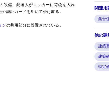
の設備。配達人がロッカーに荷物を入れ
関連用
号や認証カードを用いて受け取る。
集合
ョン
の共用部分に設置されている。
他の建
建築
建築
特定