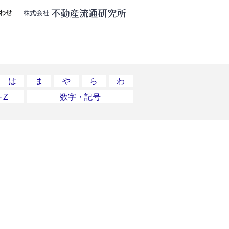
わせ
は
ま
や
ら
わ
～Z
数字・記号