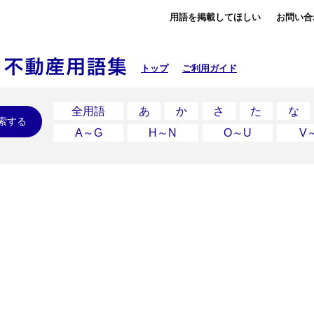
用語を掲載してほしい
お問い合
トップ
ご利用ガイド
全用語
あ
か
さ
た
な
索する
A～G
H～N
O～U
V