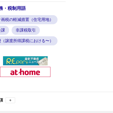
務・税制用語
計画税の軽減措置（住宅用地）
公課
非課税取引
費（譲渡所得課税における〜）
項
＋