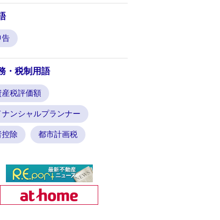
語
申告
務・税制用語
資産税評価額
イナンシャルプランナー
者控除
都市計画税