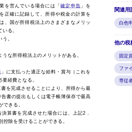
業を営んでいる場合には「
確定申告
」を
関連用
を正確に記録して、所得や税金の計算を
は、国が所得税法上のさまざまなメリッ
白色
ている。
いう。
他の税
ような所得税法上のメリットがある。
固定
ファ
員
」に支払った適正な給料・賞与（これを
必要経費となる。
専従
算書を完成させることにより、所得から最
確定申告書の提出もしくは電子帳簿保存で最高
ができる。
告決算書を完成させた場合には、上記2．
特別控除を受けることができる。