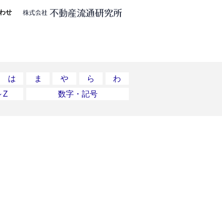
わせ
は
ま
や
ら
わ
～Z
数字・記号