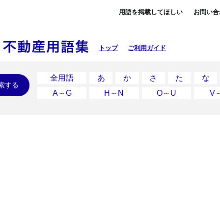
用語を掲載してほしい
お問い合
トップ
ご利用ガイド
全用語
あ
か
さ
た
な
索する
A～G
H～N
O～U
V