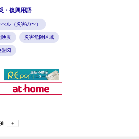
災・復興用語
レべル（災害の〜）
危険度
災害危険区域
地盤図
項
＋