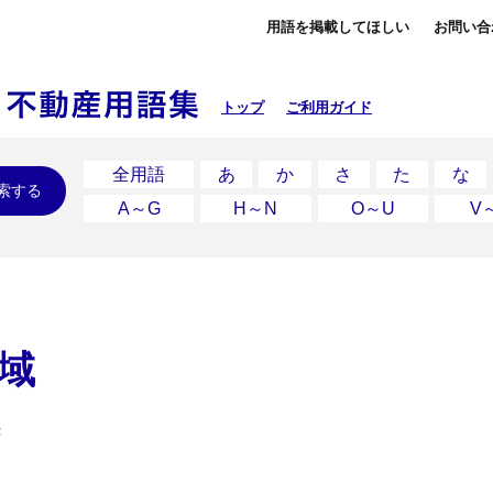
用語を掲載してほしい
お問い合
トップ
ご利用ガイド
全用語
あ
か
さ
た
な
索する
A～G
H～N
O～U
V
域
き