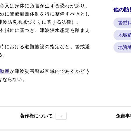
命又は身体に危害が生ずる恐れがあり、
他の防
めに警戒避難体制を特に整備すべきとし
津波防災地域づくりに関する法律）。
警戒
本指針に基づき、津波浸水想定を踏まえ
地域
時における避難施設の指定など、警戒避
地質
る。
動産
が津波災害警戒区域内であるかどう
ばならない。
著作権について
＋
免責事