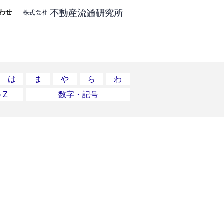
わせ
は
ま
や
ら
わ
～Z
数字・記号