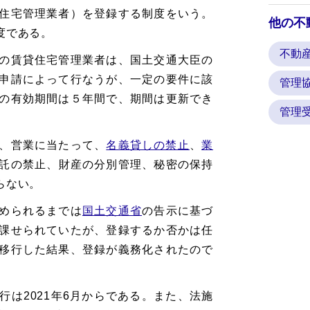
住宅管理業者）を登録する制度をいう。
他の不
度である。
不動
の賃貸住宅管理業者は、国土交通大臣の
申請によって行なうが、一定の要件に該
管理
の有効期間は５年間で、期間は更新でき
管理
、営業に当たって、
名義貸しの禁止
、
業
託の禁止、財産の分別管理、秘密の保持
らない。
められるまでは
国土交通省
の告示に基づ
課せられていたが、登録するか否かは任
移行した結果、登録が義務化されたので
は2021年6月からである。また、法施