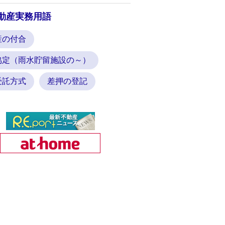
動産実務用語
産の付合
協定（雨水貯留施設の～）
受託方式
差押の登記