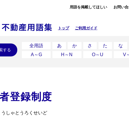
用語を掲載してほしい
お問い合
トップ
ご利用ガイド
全用語
あ
か
さ
た
な
索する
A～G
H～N
O～U
V
者登録制度
ょうしゃとうろくせいど