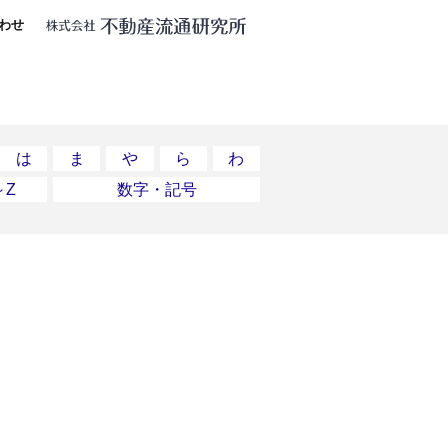
わせ
は
ま
や
ら
わ
～Z
数字・記号