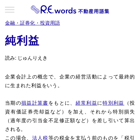
金融・証券化・投資用語
純利益
読み: じゅんりえき
企業会計上の概念で、企業の経営活動によって最終的
に生まれた利益をいう。
当期の
損益計算書
をもとに、
経常利益
に
特別利益
（投
資有価証券売却益など）を加え、それから特別損失
（過年度の引当金不足修正額など）を差し引いて算出
される。
この場合、
法人税
等の税金を支払う前のものを「税引