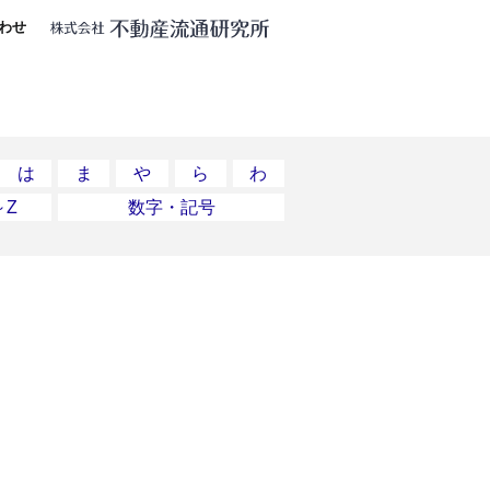
わせ
は
ま
や
ら
わ
～Z
数字・記号