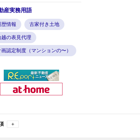
動産実務用語
履歴情報
古家付き土地
踰越の表見代理
計画認定制度（マンションの〜）
項
＋