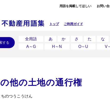
用語を掲載してほしい
お問い合
トップ
ご利用ガイド
全用語
あ
か
さ
た
な
索する
A～G
H～N
O～U
V
めの他の土地の通行権
とちのつうこうけん