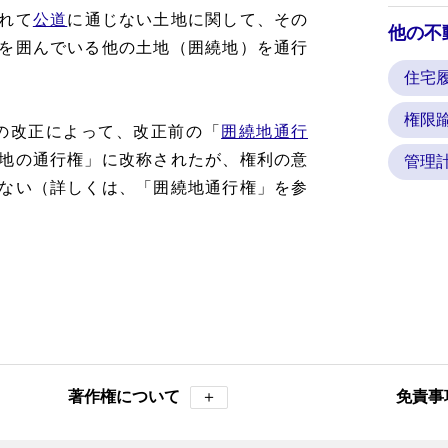
れて
公道
に通じない土地に関して、その
他の不
を囲んでいる他の土地（囲繞地）を通行
住宅
権限
法の改正によって、改正前の「
囲繞地通行
地の通行権」に改称されたが、権利の意
管理
ない（詳しくは、「囲繞地通行権」を参
著作権について
＋
免責事