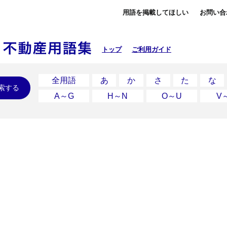
用語を掲載してほしい
お問い合
トップ
ご利用ガイド
全用語
あ
か
さ
た
な
索する
A～G
H～N
O～U
V