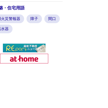
築・住宅用語
用火災警報器
障子
間口
温水器