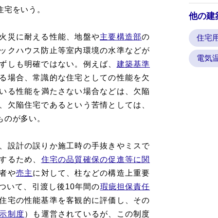
住宅をいう。
他の建
火災に耐える性能、地盤や
主要構造部
の
住宅
ックハウス防止等室内環境の水準などが
電気
ずしも明確ではない。例えば、
建築基準
る場合、常識的な住宅としての性能を欠
いる性能を満たさない場合などは、欠陥
、欠陥住宅であるという苦情としては、
ものが多い。
、設計の誤りか施工時の手抜きやミスで
するため、
住宅の品質確保の促進等に関
者や
売主
に対して、柱などの構造上重要
ついて、引渡し後10年間の
瑕疵担保責任
住宅の性能基準を客観的に評価し、その
示制度
）も運営されているが、この制度