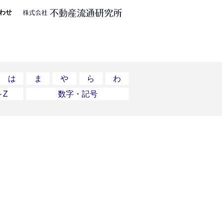
わせ
は
ま
や
ら
わ
～Z
数字・記号