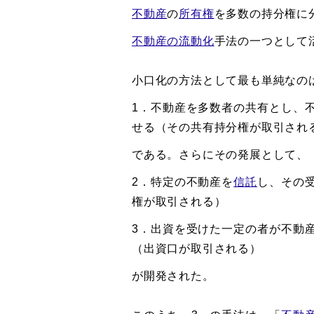
不動産
の
所有権
を多数の持分権に
不動産の流動化
手法の一つとして
小口化の方法として最も単純なの
1．不動産を多数者の共有とし、
せる（その共有持分権が取引され
である。さらにその発展として、
2．特定の不動産を
信託
し、その
権が取引される）
3．出資を受けた一定の者が不動
（出資口が取引される）
が開発された。