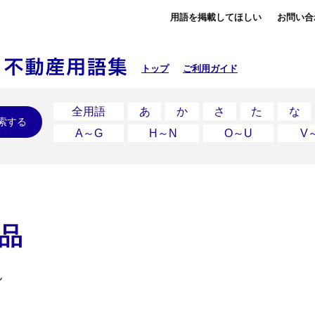
用語を掲載してほしい
お問い合
トップ
ご利用ガイド
全用語
あ
か
さ
た
な
索する
A～G
H～N
O～U
V
品
ん