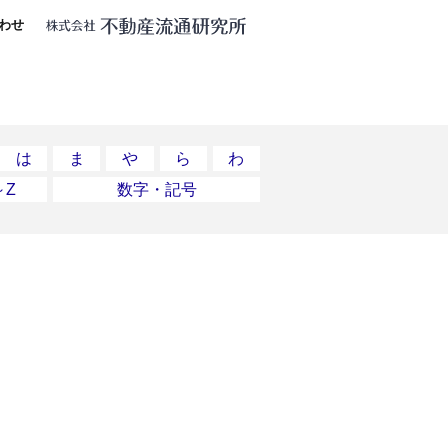
わせ
は
ま
や
ら
わ
～Z
数字・記号