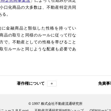
産特定共同事業法
」によって仕組みが法定
小口化商品の大多数は、不動産特定共同
ある。
的に金融商品と類似した性格を持ってい
商品の取引と同様のルールに従って行な
方で、不動産としての性格を帯びること
取引ルールと同じような配慮も必要であ
著作権について
＋
免責事
© 1997 株式会社不動産流通研究所
ュース R.E.port
不動産流通研究所WEBショップ
OEMサービ