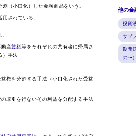
分割（小口化）した金融商品をいう。
他の金
活用されている。
投資
は、
サブ
不動産
賃料
等をそれぞれの共有者に帰属さ
期間
る）手法
の〜
受益権を分割する手法（小口化された受益
産の取引を行ないその利益を分配する手法