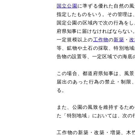
国立公園
に準ずる優れた自然の風
指定したものをいう。その管理は
国定公園の区域内で次の行為をし
府県知事に届けなければならない
一定規模以上の
工作物
の
新築
・
改
等、鉱物や土石の採取、特別地域
告物の設置等、一定区域での海底
この場合、都道府県知事は、風景
届出のあった行為の禁止・制限
る。
また、公園の風致を維持するため
た「特別地域」においては、次の
工作物の新築・改築・増築、木