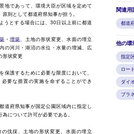
景地であって、環境大臣が区域を定めて
関連用
、原則として都道府県知事が担う。
ようとする場合には、30日以上前に都道
都道
。
築
・
増築
、土地の形状変更、水面の埋立
他の環
内の河川・湖沼の水位・水量の増減、広
の形状変更
指定
ロー
を保護するために必要な限度において、
、必要な措置の実施を命ずることができ
ダイ
プラ
都道府県知事が国定公園区域内に指定し
行為について許可が必要である。
竹の伐採、土地の形状変更、水面の埋立