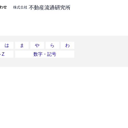
わせ
は
ま
や
ら
わ
～Z
数字・記号