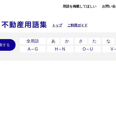
用語を掲載してほしい
お問い合
トップ
ご利用ガイド
全用語
あ
か
さ
た
な
索する
A～G
H～N
O～U
V