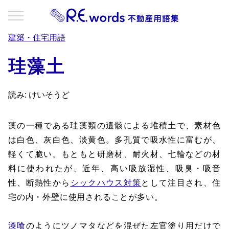
建築・住宅用語
珪藻土
読み: けいそうど
藻の一種である珪藻類の遺骸による堆積土で、素材色
は白色、灰白色、淡黄色。多孔質で吸水性に富むが、
軽くて脆い。もともと研磨材、耐火材、七輪などの材
料に使われたが、近年、高い吸放湿性、吸臭・吸音
性、断熱性から
シックハウス対策
として注目され、住
宅の内・外壁に使用されることが多い。
漆喰
のようにツノマタなどを混ぜた左官塗り用だけで