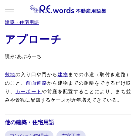
建築・住宅用語
アプローチ
読み: あぷろーち
敷地
の入り口や門から
建物
までの小道（取付き道路）
のこと。
前面道路
から建物までの距離をできるだけ取
り、
カーポート
や前庭を配置することにより、まち並
みや景観に配慮するケースが近年増えてきている。
他の建築・住宅用語
マンション管理士
左官工事