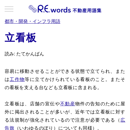
都市・開発・インフラ用語
立看板
読み: たてかんばん
容易に移動させることができる状態で立てられ、また
は
工作物
等に立てかけられている看板のこと。またそ
の看板を支える台なども立看板に含まれる。
立看板は、店舗の宣伝や
不動産
物件の告知のために屋
外に掲出されることが多いが、近年では立看板に対す
る法規制が強化されているので注意が必要である（
広
告旗
（いわゆるのぼり）についても同様）。