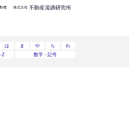
わせ
は
ま
や
ら
わ
～Z
数字・記号