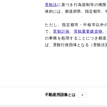
景観法
に基づき行為規制等の権限
体的には、都道府県、指定都市、
ただし、指定都市・中核市以外
て、
景観計画
、
景観重要建造物
、
の事務を処理することにつき都道
ば、景観行政団体となる（景観法第
不動産用語集とは
＋