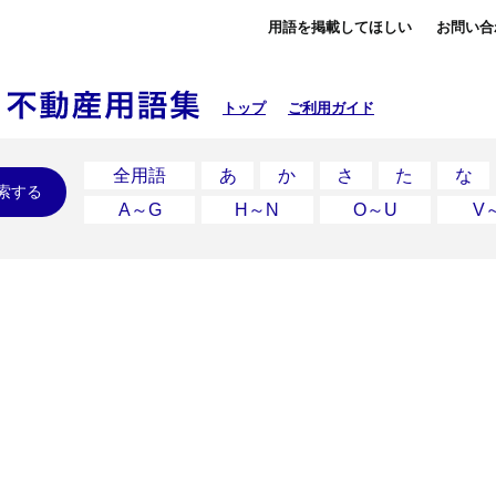
用語を掲載してほしい
お問い合
トップ
ご利用ガイド
全用語
あ
か
さ
た
な
索する
A～G
H～N
O～U
V