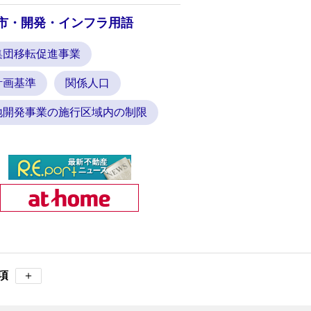
市・開発・インフラ用語
集団移転促進事業
計画基準
関係人口
地開発事業の施行区域内の制限
項
＋