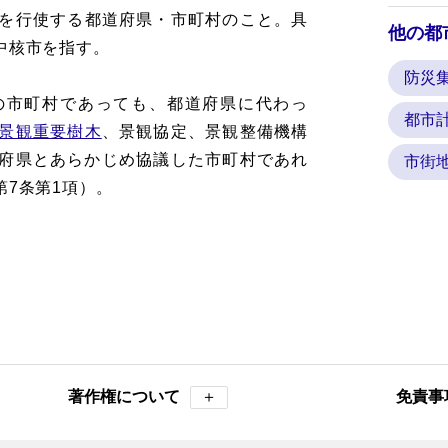
を行使する都道府県・市町村のこと。具
他の都
中核市を指す。
防災
の市町村であっても、都道府県に代わっ
都市
景観重要樹木
、景観協定、景観整備機構
府県とあらかじめ協議した市町村であれ
市街
7条第1項）。
著作権について
＋
免責事