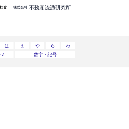
わせ
は
ま
や
ら
わ
～Z
数字・記号