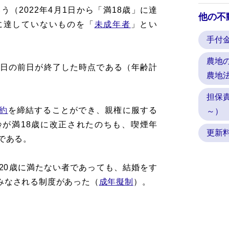
う（2022年4月1日から「満18歳」に達
他の不
に達していないものを「
未成年者
」とい
手付
農地
生日の前日が終了した時点である（年齢計
農地
担保
約
を締結することができ、親権に服する
～）
が満18歳に改正されたのちも、喫煙年
更新
である。
、満20歳に満たない者であっても、結婚をす
みなされる制度があった（
成年擬制
）。