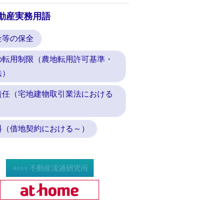
動産実務用語
金等の保全
の転用制限（農地転用許可基準・
法）
責任（宅地建物取引業法における
料（借地契約における～）