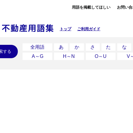
用語を掲載してほしい
お問い合
トップ
ご利用ガイド
全用語
あ
か
さ
た
な
索する
A～G
H～N
O～U
V