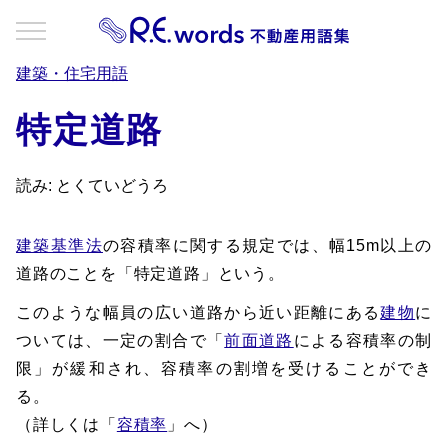
建築・住宅用語
特定道路
読み: とくていどうろ
建築基準法
の容積率に関する規定では、幅15m以上の
道路のことを「特定道路」という。
このような幅員の広い道路から近い距離にある
建物
に
ついては、一定の割合で「
前面道路
による容積率の制
限」が緩和され、容積率の割増を受けることができ
る。
（詳しくは「
容積率
」へ）